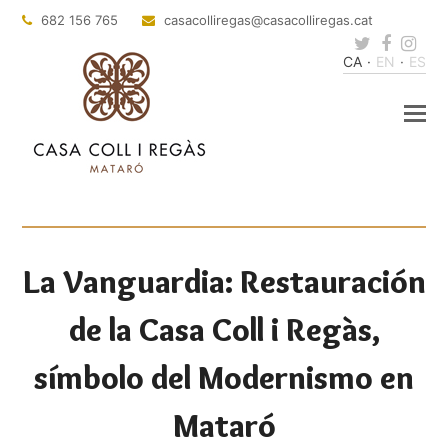
682 156 765
casacolliregas
@casacolliregas.cat
Twitter
Faceb
Ins
CA
EN
ES
La Vanguardia: Restauración
de la Casa Coll i Regàs,
símbolo del Modernismo en
Mataró