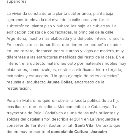
superiores.
La vivienda consta de una planta subterránea, planta baja
ligeramente elevada del nivel de la calle para ventilar el
subterráneo, planta piso y buhardillas bajo las cubiertas. La
edificación consta de dos fachadas, la principal de la calle
Argentona, mucho más elaborada y la del patio interior o jardín.
En lo más alto las buhardillas, que tienen un pequeño mirador
en una torreta, destacan por sus arcos y vigas de madera, muy
diferentes a las estructuras metálicas del resto de la casa. En el
interior, el arquitecto mataronés optó por materiales nobles muy
elaborados, como azulejos, cerámica vitrificada, hierro forjado,
mármoles y estucados. “Un gran ejemplo de artes aplicadas”
resumía el arquitecto
Jaume Collet
, encargado de la
restauración.
Pero en Mataró no quieren obviar la faceta política de su hijo
más ilustre, que presidió la Mancomunitat de Catalunya. “La
trayectoria de Puig i Cadafalch es una de las más brillantes y
sólidas del catalanismo” describía el 2014 en La Vanguardia el
conseller de Territori i Sostenibilitat,
Santi Vila
. Un texto que
tienen muy presente el
concejal de Cultura, Joaquim