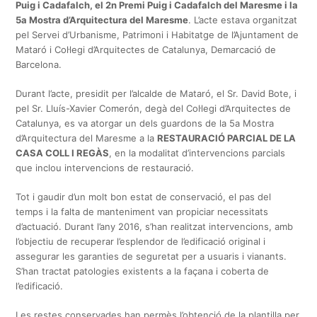
Puig i Cadafalch, el 2n Premi Puig i Cadafalch del Maresme i la
5a Mostra d’Arquitectura del Maresme
. L’acte estava organitzat
pel Servei d’Urbanisme, Patrimoni i Habitatge de l’Ajuntament de
Mataró i Col·legi d’Arquitectes de Catalunya, Demarcació de
Barcelona.
Durant l’acte, presidit per l’alcalde de Mataró, el Sr. David Bote, i
pel Sr. Lluís-Xavier Comerón, degà del Col·legi d’Arquitectes de
Catalunya, es va atorgar un dels guardons de la 5a Mostra
d’Arquitectura del Maresme a la
RESTAURACIÓ PARCIAL DE LA
CASA COLL I REGÀS
, en la modalitat d’intervencions parcials
que inclou intervencions de restauració.
Tot i gaudir d’un molt bon estat de conservació, el pas del
temps i la falta de manteniment van propiciar necessitats
d’actuació. Durant l’any 2016, s’han realitzat intervencions, amb
l’objectiu de recuperar l’esplendor de l’edificació original i
assegurar les garanties de seguretat per a usuaris i vianants.
S’han tractat patologies existents a la façana i coberta de
l’edificació.
Les restes conservades han permès l’obtenció de la plantilla per