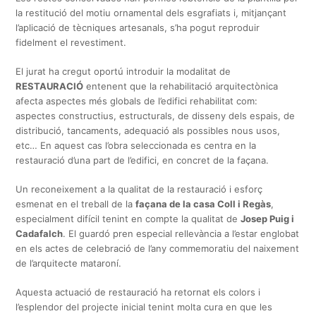
la restitució del motiu ornamental dels esgrafiats i, mitjançant
l’aplicació de tècniques artesanals, s’ha pogut reproduir
fidelment el revestiment.
El jurat ha cregut oportú introduir la modalitat de
RESTAURACIÓ
entenent que la rehabilitació arquitectònica
afecta aspectes més globals de l’edifici rehabilitat com:
aspectes constructius, estructurals, de disseny dels espais, de
distribució, tancaments, adequació als possibles nous usos,
etc… En aquest cas l’obra seleccionada es centra en la
restauració d’una part de l’edifici, en concret de la façana.
Un reconeixement a la qualitat de la restauració i esforç
esmenat en el treball de la
façana de la casa Coll i Regàs
,
especialment difícil tenint en compte la qualitat de
Josep Puig i
Cadafalch
. El guardó pren especial rellevància a l’estar englobat
en els actes de celebració de l’any commemoratiu del naixement
de l’arquitecte mataroní.
Aquesta actuació de restauració ha retornat els colors i
l’esplendor del projecte inicial tenint molta cura en que les