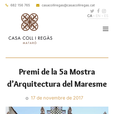
682 156 765
casacolliregas
@casacolliregas.cat
Twitter
Faceb
Ins
CA
EN
ES
Premi de la 5a Mostra
d’Arquitectura del Maresme
17 de novembre de 2017