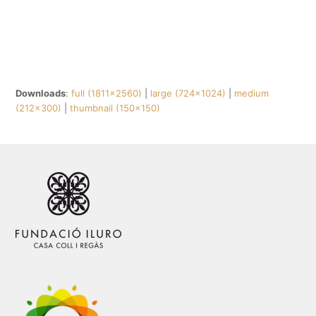
Downloads
:
full (1811x2560)
|
large (724x1024)
|
medium
(212x300)
|
thumbnail (150x150)