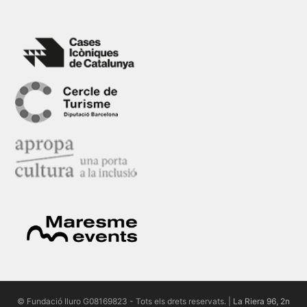
© Fundació Iluro G08169823 - Tots els drets reservats. |
La Riera 96, 2n