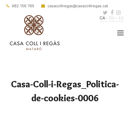
682 156 765
casacolliregas
@casacolliregas.cat
Twitter
Faceb
Ins
CA
EN
ES
Casa-Coll-i-Regas_Politica-
de-cookies-0006