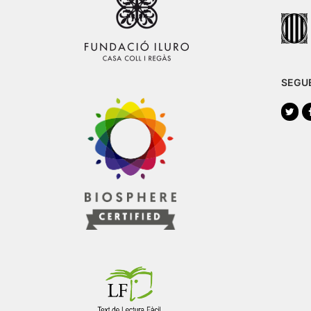
SEGU
Twi