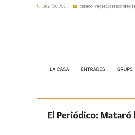
682 156 765
@sagerillocasac
tac.sagerillo
LA CASA
ENTRADES
GRUPS
El Periódico: Mataró l