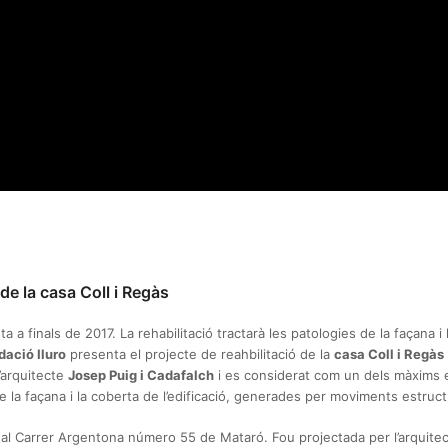
de la casa Coll i Regàs
ta a finals de 2017. La rehabilitació tractarà les patologies de la façana i
dació Iluro
presenta el projecte de reahbilitació de la
casa Coll i Regàs
l’arquitecte
Josep Puig i Cadafalch
i es considerat com un dels màxims
e la façana i la coberta de l’edificació, generades per moviments estruct
t al Carrer Argentona número 55 de Mataró. Fou projectada per l’arquite