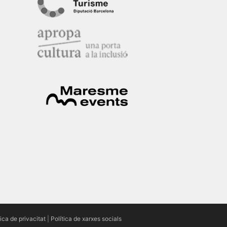
tica de privacitat
|
Política de xarxes socials