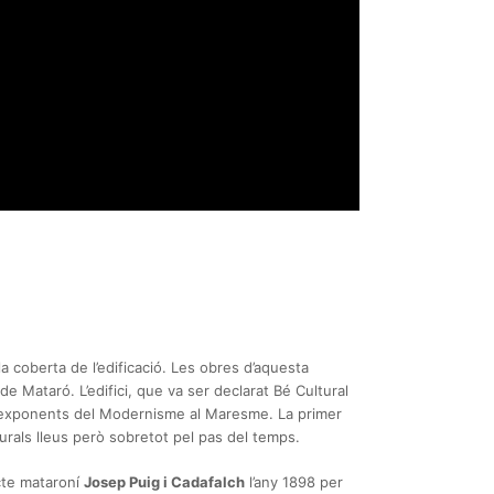
 la coberta de l’edificació. Les obres d’aquesta
de Mataró. L’edifici, que va ser declarat Bé Cultural
 exponents del Modernisme al Maresme. La primer
urals lleus però sobretot pel pas del temps.
cte mataroní
Josep Puig i Cadafalch
l’any 1898 per