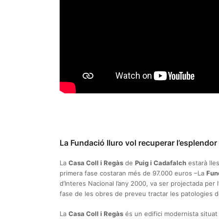
La Fundació Iluro vol recuperar l’esplendor 
La
Casa Coll i Regàs
de
Puig i Cadafalch
estarà lles
primera fase costaran més de 97.000 euros –La
Fun
d’Interes Nacional l’any 2000, va ser projectada per 
fase de les obres de preveu tractar les patologies d
La
Casa Coll i Regàs
és un edifici modernista situa