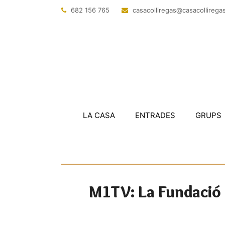
682 156 765
@sagerillocasac
tac.sagerillo
LA CASA
ENTRADES
GRUPS
M1TV: La Fundació I