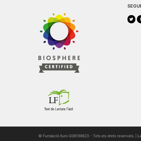
SEGU
Twi
© Fundació Iluro G08169823 - Tots els drets reservats. |
L