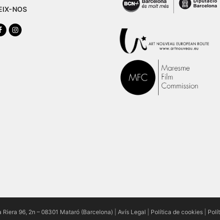
EIX-NOS
tter
Facebook
Instagram
a Riera 96, 2n – 08301 Mataró (Barcelona)
|
Avís Legal
|
Política de cookies
|
Polí