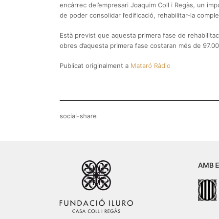
encàrrec del’empresari Joaquim Coll i Regàs, un impor
de poder consolidar l’edificació, rehabilitar-la compl
Està previst que aquesta primera fase de rehabilitaci
obres d’aquesta primera fase costaran més de 97.000
Publicat originalment a
Mataró Ràdio
social-share
AMB E