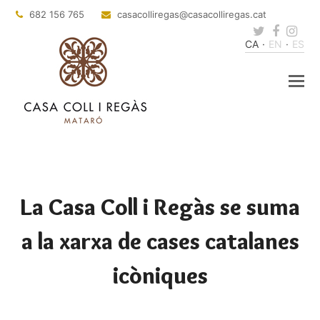
682 156 765
casacolliregas
@casacolliregas.cat
Twitter
Faceb
Ins
CA
EN
ES
La Casa Coll i Regàs se suma
a la xarxa de cases catalanes
icòniques