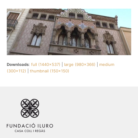
Downloads
:
full (1440x537)
|
large (980x366)
|
medium
(300x112)
|
thumbnail (150x150)