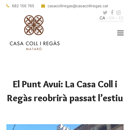
682 156 765
casacolliregas
@casacolliregas.cat
Twitter
Faceb
Ins
CA
EN
ES
El Punt Avui: La Casa Coll i
Regàs reobrirà passat l’estiu