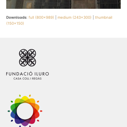
Downloads
:
full (800x989)
|
medium (243x300)
|
thumbnail
(150x150)