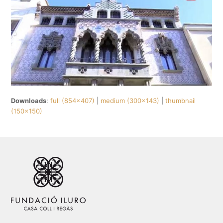
Downloads
:
full (854x407)
|
medium (300x143)
|
thumbnail
(150x150)