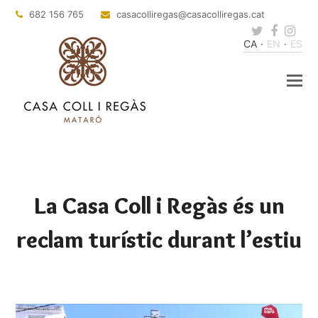
682 156 765
casacolliregas
@casacolliregas.cat
Twitter
Faceb
Ins
CA
EN
ES
La Casa Coll i Regàs és un
reclam turístic durant l’estiu