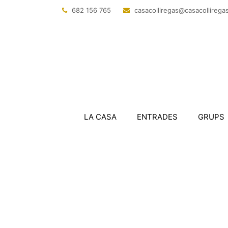
682 156 765
@sagerillocasac
tac.sagerillo
LA CASA
ENTRADES
GRUPS