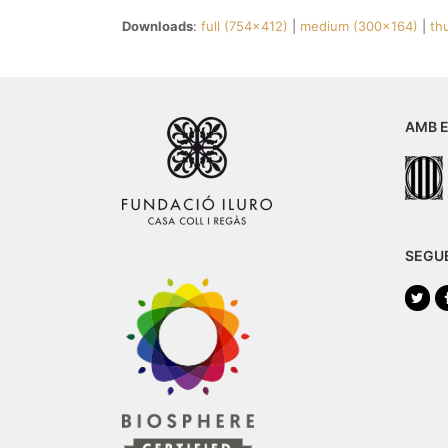
Downloads
:
full (754x412)
|
medium (300x164)
|
th
AMB E
SEGU
Twi