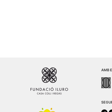
AMB E
SEGU