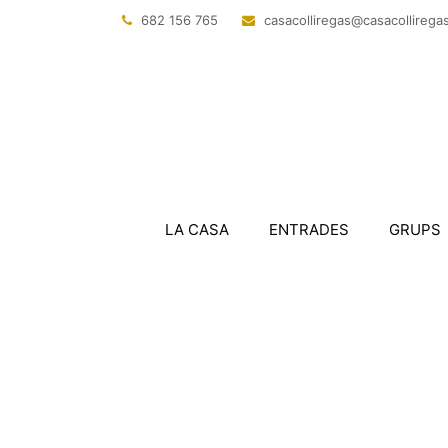
682 156 765
@sagerillocasac
tac.sagerillo
LA CASA
ENTRADES
GRUPS