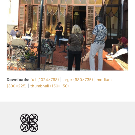
Downloads
:
full (1024x768)
|
large (980x735)
|
medium
(300x225)
|
thumbnail (150x150)