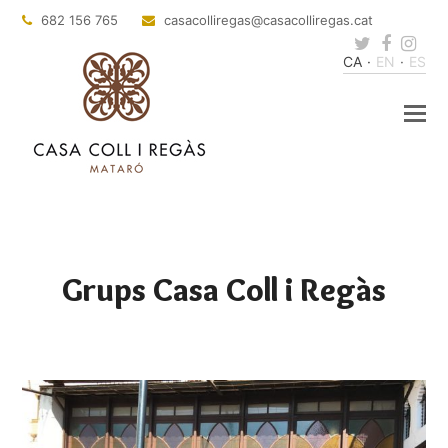
682 156 765
casacolliregas
@casacolliregas.cat
Twitter
Faceb
Ins
CA
EN
ES
Grups Casa Coll i Regàs