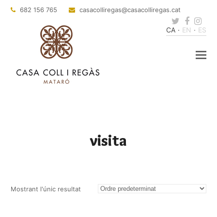
682 156 765
casacolliregas
@casacolliregas.cat
Twitter
Faceb
Ins
CA
EN
ES
visita
Mostrant l'únic resultat