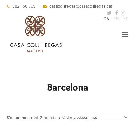
682 156 765
casacolliregas
@casacolliregas.cat
Twitter
Faceb
Ins
CA
EN
ES
Barcelona
S'estan mostrant 2 resultats