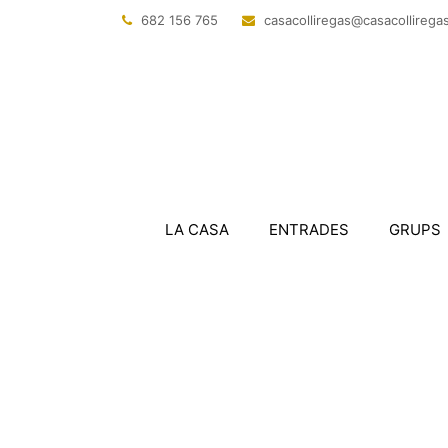
682 156 765
@sagerillocasac
tac.sagerillo
LA CASA
ENTRADES
GRUPS