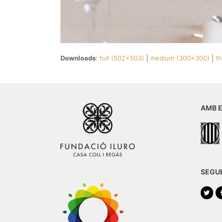
Downloads
:
full (502x503)
|
medium (300x300)
|
t
AMB E
SEGU
Twi