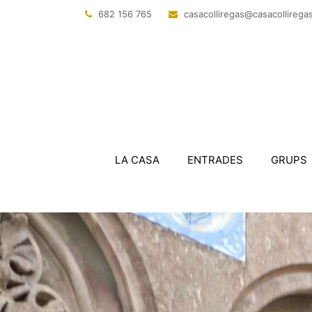
682 156 765
@sagerillocasac
tac.sagerillo
LA CASA
ENTRADES
GRUPS