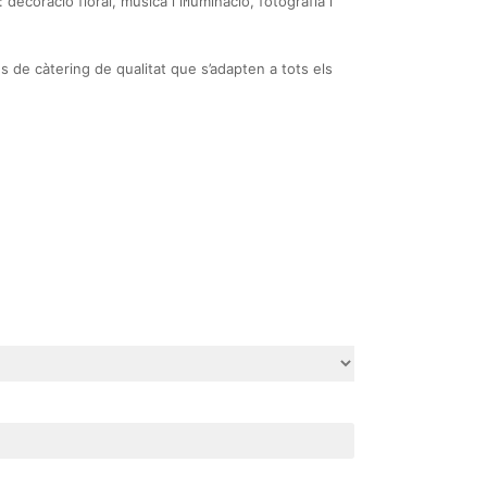
 decoració floral, música i il·luminació, fotografia i
 de càtering de qualitat que s’adapten a tots els