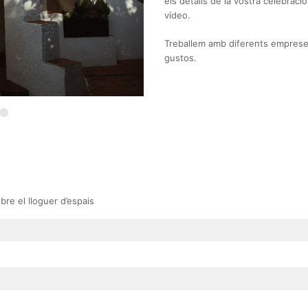
els detalls de la vostra celebració:
vídeo.
Treballem amb diferents empreses
gustos.
re el lloguer d’espais