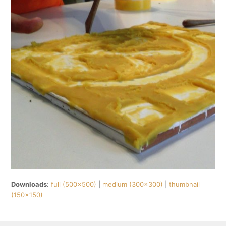
Downloads
:
full (500x500)
|
medium (300x300)
|
thumbnail
(150x150)