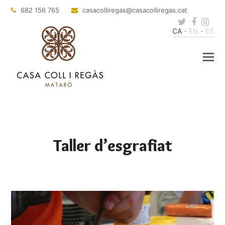
682 156 765
casacolliregas
@casacolliregas.cat
Twitter
Faceb
Ins
CA
EN
ES
Taller d’esgrafiat