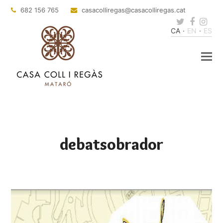
682 156 765
casacolliregas
@casacolliregas.cat
Twitter
Faceb
Ins
CA
EN
ES
debatsobrador