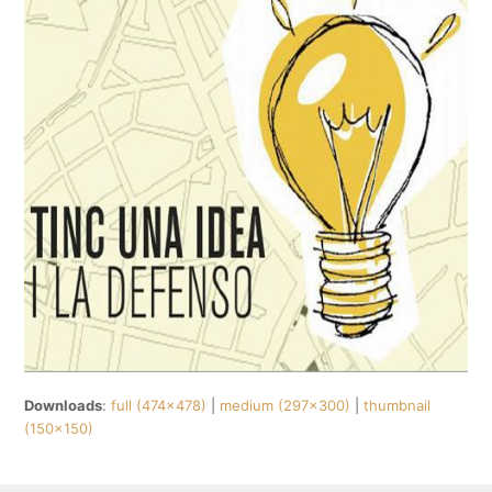
Downloads
:
full (474x478)
|
medium (297x300)
|
thumbnail
(150x150)