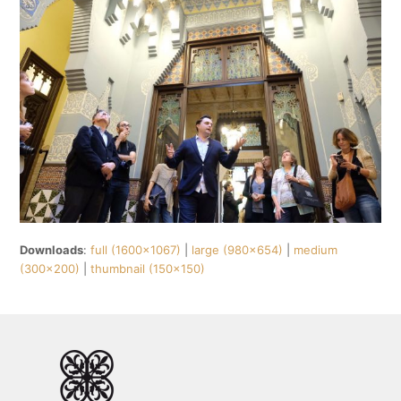
Downloads
:
full (1600x1067)
|
large (980x654)
|
medium
(300x200)
|
thumbnail (150x150)