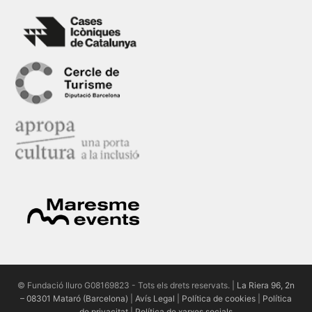
© Fundació Iluro G08169823 - Tots els drets reservats. |
La Riera 96, 2n
– 08301 Mataró (Barcelona)
|
Avís Legal
|
Política de cookies
|
Política
de privacitat
|
Política de xarxes socials