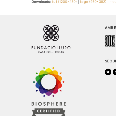
Downloads
:
full (1200x480)
|
large (980x392)
|
med
AMB E
SEGU
Twi