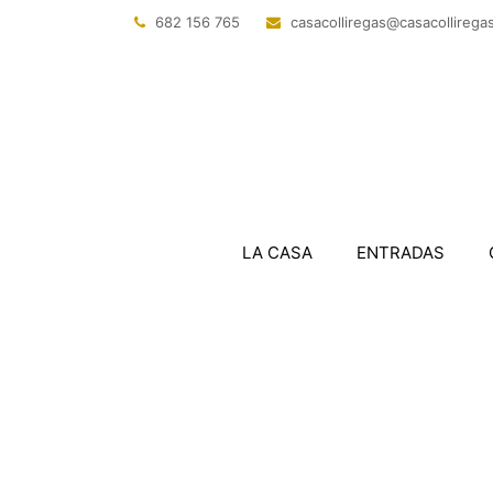
682 156 765
@sagerillocasac
tac.sagerillo
LA CASA
ENTRADAS