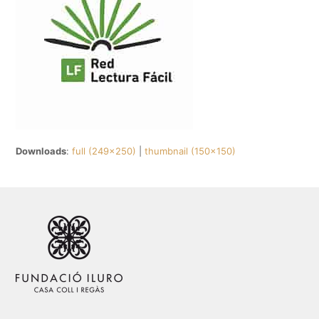
Downloads
:
full (249x250)
|
thumbnail (150x150)