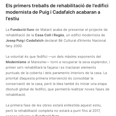
Els primers treballs de rehabilitació de l’edifici
modernista de Puig i Cadafalch acabaran a
l’estiu
La
Fundació Iluro
de Mataró acaba de presentar el projecte de
rehabilitació de la
Casa Coll i Regàs
, un edifici modernista de
Josep Puig i Cadafalch
declarat Bé Cultural d’Interès Nacional
l’any 2000.
La voluntat és que l’edifici —un dels màxims exponents del
Modernisme
al Maresme— torni a recuperar la seva esplendor, i
primer se’n rehabilitarà la façana i es tractaran elements
puntuals de la coberta i dels paraments interiors de la casa. La
prioritat d’aquesta primera intervenció és consolidar la
conservació de la casa, però la idea també és iniciar una etapa
d’estudi global de l’edifici, que permetrà realitzar noves fases de
rehabilitació.
La primera fase de les obres estarà enllestida aquest estiu,
però la rehabilitació completa no estarà a punt fins al 2017,
segons informa la
Fundació Iluro
.