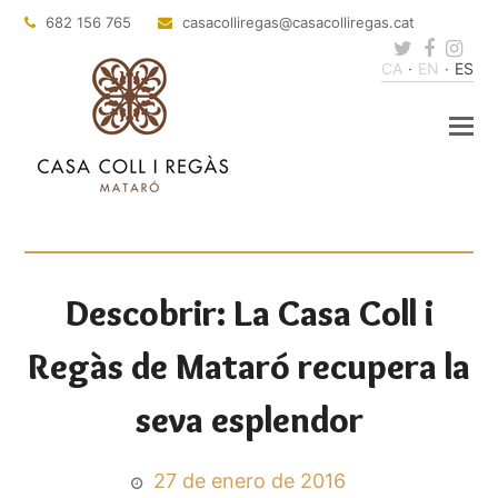
682 156 765
casacolliregas
@casacolliregas.cat
Twitter
Faceb
Ins
CA
EN
ES
Descobrir: La Casa Coll i
Regàs de Mataró recupera la
seva esplendor
27 de enero de 2016