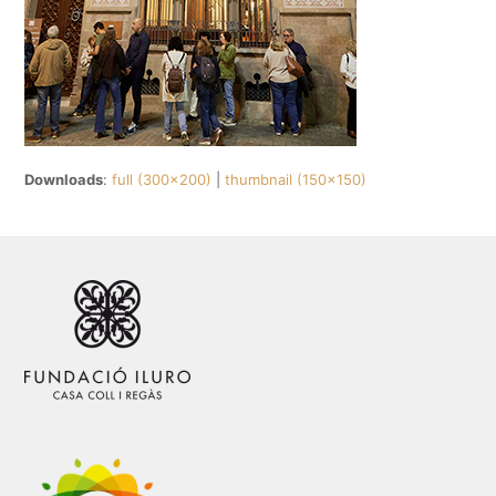
Downloads
:
full (300x200)
|
thumbnail (150x150)