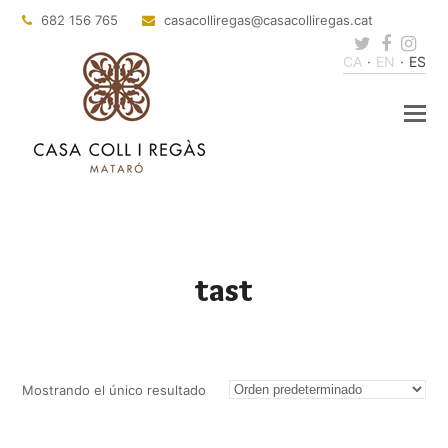
682 156 765
casacolliregas
@casacolliregas.cat
Twitter
Faceb
Ins
CA
EN
ES
tast
Mostrando el único resultado