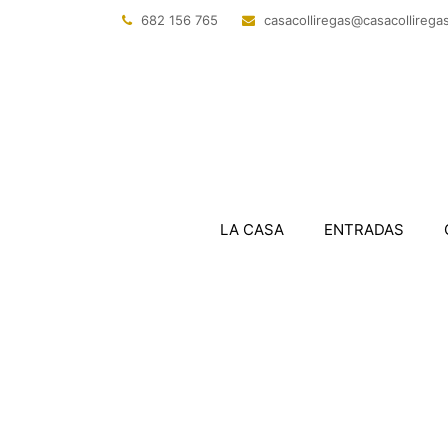
682 156 765
@sagerillocasac
tac.sagerillo
LA CASA
ENTRADAS