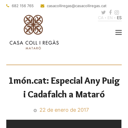
682 156 765
casacolliregas
@casacolliregas.cat
Twitter
Faceb
Ins
CA
EN
ES
1món.cat: Especial Any Puig
i Cadafalch a Mataró
22 de enero de 2017