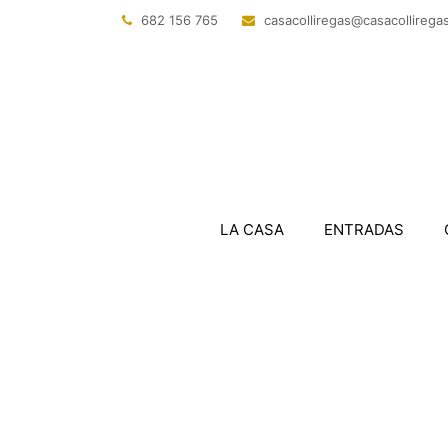
682 156 765
@sagerillocasac
tac.sagerillo
LA CASA
ENTRADAS