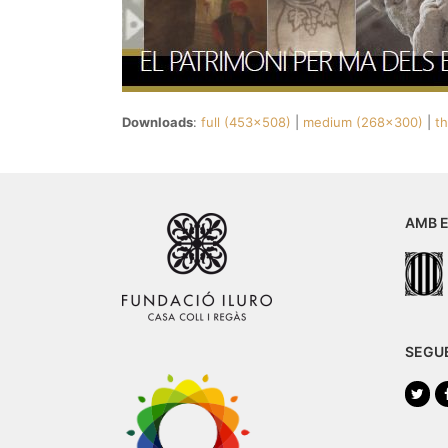
Downloads
:
full (453x508)
|
medium (268x300)
|
t
AMB E
SEGU
Twi