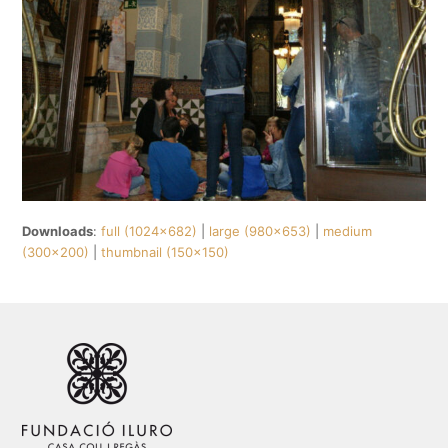
Downloads
:
full (1024x682)
|
large (980x653)
|
medium
(300x200)
|
thumbnail (150x150)