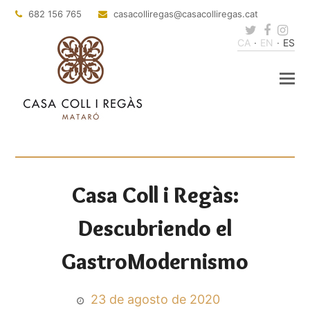
682 156 765
casacolliregas
@casacolliregas.cat
Twitter
Faceb
Ins
CA
EN
ES
Casa Coll i Regàs:
Descubriendo el
GastroModernismo
23 de agosto de 2020