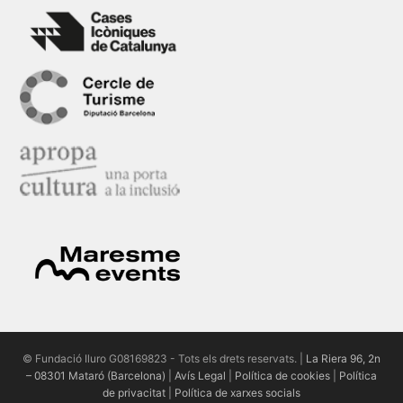
© Fundació Iluro G08169823 - Tots els drets reservats. |
La Riera 96, 2n
– 08301 Mataró (Barcelona)
|
Avís Legal
|
Política de cookies
|
Política
de privacitat
|
Política de xarxes socials