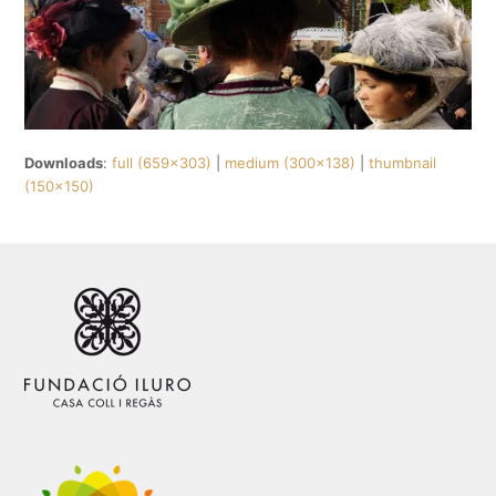
Downloads
:
full (659x303)
|
medium (300x138)
|
thumbnail
(150x150)