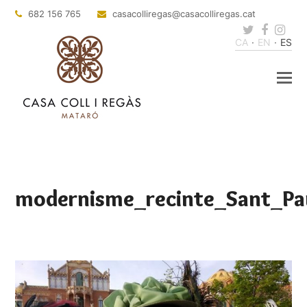
682 156 765
casacolliregas
@casacolliregas.cat
Twitter
Faceb
Ins
CA
EN
ES
modernisme_recinte_Sant_Pa