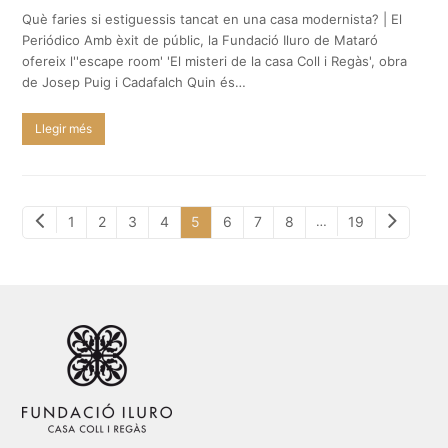
Què faries si estiguessis tancat en una casa modernista? | El
Periódico Amb èxit de públic, la Fundació Iluro de Mataró
ofereix l''escape room' 'El misteri de la casa Coll i Regàs', obra
de Josep Puig i Cadafalch Quin és…
Llegir més
Previous
Next
Page
Page
Page
Page
Page
Page
Page
Page
Page
…
1
2
3
4
5
6
7
8
19