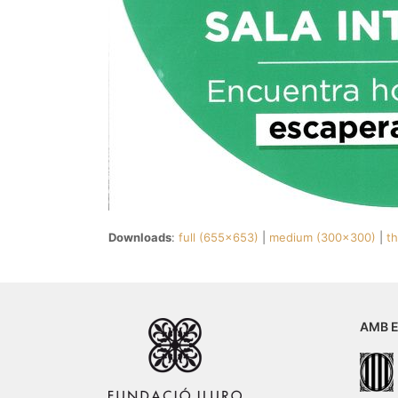
Downloads
:
full (655x653)
|
medium (300x300)
|
t
AMB E