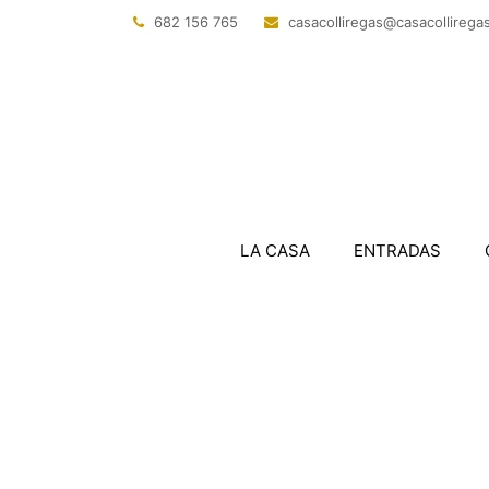
682 156 765
@sagerillocasac
tac.sagerillo
LA CASA
ENTRADAS