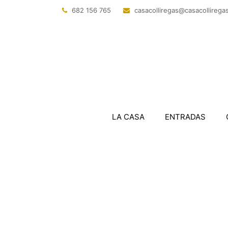
682 156 765
@sagerillocasac
tac.sagerillo
LA CASA
ENTRADAS