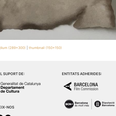
dium (289x300)
|
thumbnail (150x150)
L SUPORT DE:
ENTITATS ADHERIDES:
EIX-NOS