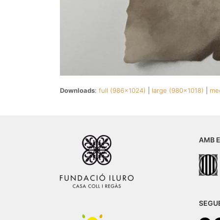
Downloads
:
full (986x1024)
|
large (980x1018)
|
me
AMB E
SEGU