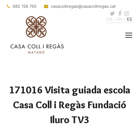
682 156 765
@sagerillocasac
tac.sagerillocasac
Twitter
Faceb
Ins
CA
EN
ES
171016 Visita guiada escola
Casa Coll i Regàs Fundació
Iluro TV3