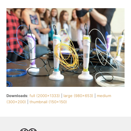
Downloads
:
full (2000x1333)
|
large (980x653)
|
medium
(300x200)
|
thumbnail (150x150)