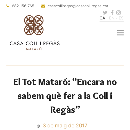
682 156 765
casacolliregas
@casacolliregas.cat
Twitter
Faceb
Ins
CA
EN
ES
El Tot Mataró: “Encara no
sabem què fer a la Coll i
Regàs”
3 de maig de 2017