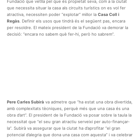
Fundació que vetlla pel que és propietat seva, com a la ciutat
que necessita situar la casa als circuits turístics on es vol fer
atractiva, necessiten poder “explotar” millor la
Casa Coll i
Regàs
. Definir els usos que tindrà és el següent pas, encara
per resoldre. El mateix president de la Fundació va demorar la
decisió: “encara no sabem què fer-hi, però ho sabrem”.
Pere Carles Subirà
va admetre que “ha estat una obra divertida,
amb complexitats tècniques, perquè més que una casa és una
obra d’art”. El president de la Fundació va posar sobre la taula la
necessitat que “el seu gran atractiu serveixi per auto-finançar-
la”. Subirà va assegurar que la ciutat ha d’aprofitar “el gran
potencial d’alegria que dona una casa com aquesta” i va celebrar