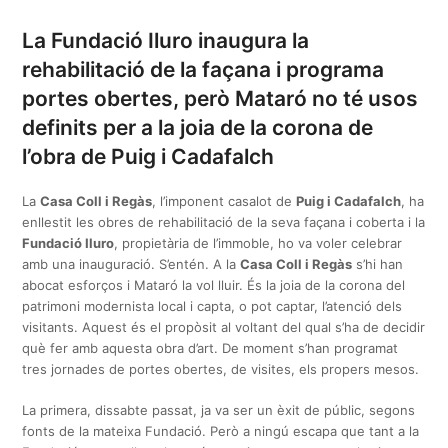
La Fundació Iluro inaugura la
rehabilitació de la façana i programa
portes obertes, però Mataró no té usos
definits per a la joia de la corona de
l’obra de Puig i Cadafalch
La
Casa Coll i Regàs
, l’imponent casalot de
Puig i Cadafalch
, ha
enllestit les obres de rehabilitació de la seva façana i coberta i la
Fundació Iluro
, propietària de l’immoble, ho va voler celebrar
amb una inauguració. S’entén. A la
Casa Coll i Regàs
s’hi han
abocat esforços i Mataró la vol lluir. És la joia de la corona del
patrimoni modernista local i capta, o pot captar, l’atenció dels
visitants. Aquest és el propòsit al voltant del qual s’ha de decidir
què fer amb aquesta obra d’art. De moment s’han programat
tres jornades de portes obertes, de visites, els propers mesos.
La primera, dissabte passat, ja va ser un èxit de públic, segons
fonts de la mateixa Fundació. Però a ningú escapa que tant a la