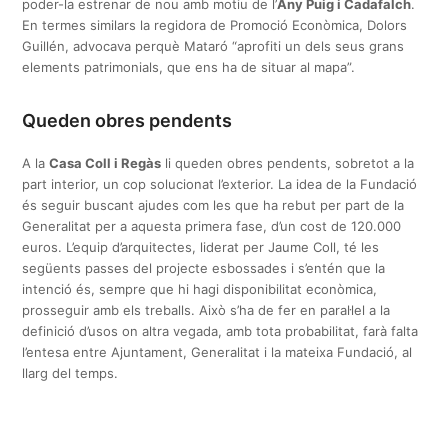
poder-la estrenar de nou amb motiu de l’
Any Puig i Cadafalch
.
En termes similars la regidora de Promoció Econòmica, Dolors
Guillén, advocava perquè Mataró “aprofiti un dels seus grans
elements patrimonials, que ens ha de situar al mapa”.
Queden obres pendents
A la
Casa Coll i Regàs
li queden obres pendents, sobretot a la
part interior, un cop solucionat l’exterior. La idea de la Fundació
és seguir buscant ajudes com les que ha rebut per part de la
Generalitat per a aquesta primera fase, d’un cost de 120.000
euros. L’equip d’arquitectes, liderat per Jaume Coll, té les
següents passes del projecte esbossades i s’entén que la
intenció és, sempre que hi hagi disponibilitat econòmica,
prosseguir amb els treballs. Això s’ha de fer en paral·lel a la
definició d’usos on altra vegada, amb tota probabilitat, farà falta
l’entesa entre Ajuntament, Generalitat i la mateixa Fundació, al
llarg del temps.