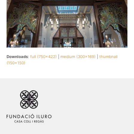
Downloads
:
full (750x422)
|
medium (300x169)
|
thumbnail
(150x150)