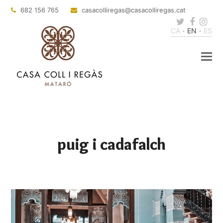
682 156 765
casacolliregas
@casacolliregas.cat
Twitter
Faceb
Ins
CA
EN
ES
puig i cadafalch