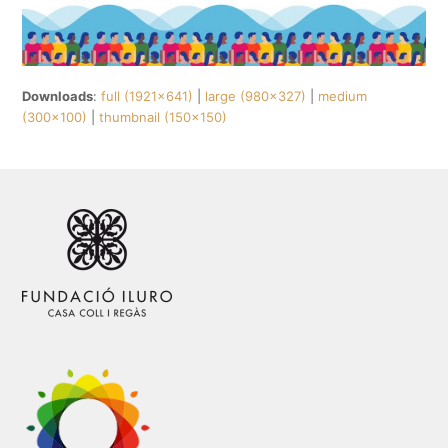
Downloads
:
full (1921x641)
|
large (980x327)
|
medium
(300x100)
|
thumbnail (150x150)