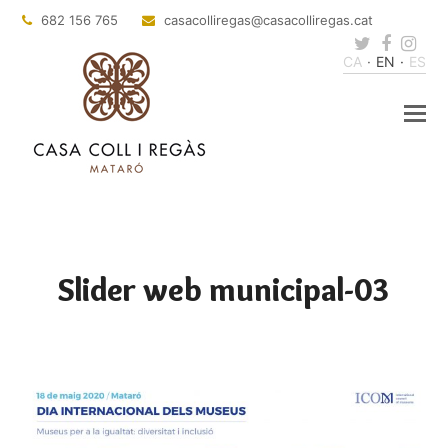
682 156 765
casacolliregas
@casacolliregas.cat
Twitter
Faceb
Ins
CA
EN
ES
Slider web municipal-03