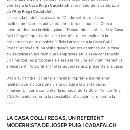
obertes a la Casa
Puig i Cadafalch
amb motiu de la celebració
de l’
Any Puig i Cadafalch
.
La jornada tindrà lloc dissabte 27, i durant tot el dia es
realitzaran diverses activitats per a tots els públics. Com a
novetat, destaca la visita guiada “Descobrim els oficis de la Casa
Coll i Regàs”, que tindrà lloc a les 18h, on es realitzarà la
presentació de l’exposició “Oficis i artesans a la Casa Coll i
Regàs” a través d’una visita guiada per les estances de la casa
on s’explicaran les tècniques emprades en la seva construcció.
En finalitzar, es proposarà als assistents una activitat interactiva
emmarcant i fotografiant totes aquestes arts presents a la casa.
D’11 a 13h tindrà lloc el taller familiar “Aprèn a esgrafiar en
família”, que inclourà una visita guiada a la planta baixa.
Finalment, i per a completar la jornada, de 12.30 a 14h i de 19 a
20.30h també s’oferirà la possibilitat d’accedir lliurement a la
casa.
LA CASA COLL I REGÀS, UN REFERENT
MODERNISTA DE JOSEP PUIG I CADAFALCH