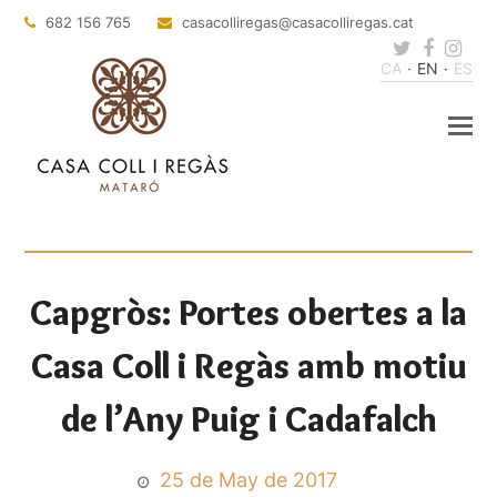
682 156 765
casacolliregas
@casacolliregas.cat
Twitter
Faceb
Ins
CA
EN
ES
Capgròs: Portes obertes a la
Casa Coll i Regàs amb motiu
de l’Any Puig i Cadafalch
25 de May de 2017