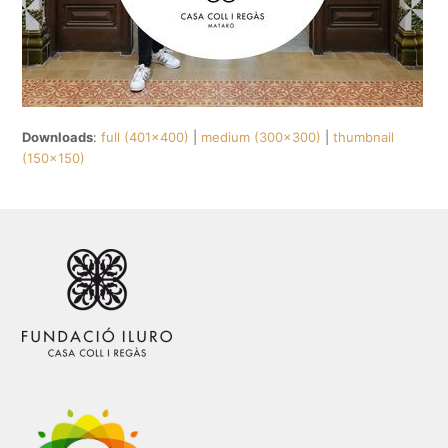
Downloads
:
full (401x400)
|
medium (300x300)
|
thumbnail
(150x150)