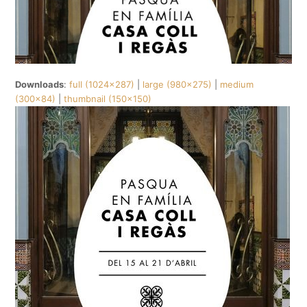
Downloads
:
full (1024x287)
|
large (980x275)
|
medium
(300x84)
|
thumbnail (150x150)