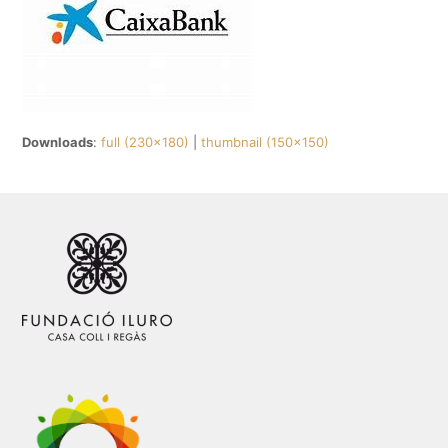
Downloads
:
full (230x180)
|
thumbnail (150x150)