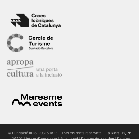
© Fundació Iluro G08169823 - Tots els drets reservats. |
La Riera 96, 2n
– 08301 Mataró (Barcelona)
|
Avís Legal
|
Política de cookies
|
Política