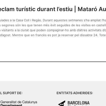
eclam turístic durant l’estiu | Mataró A
uiades a la Casa Coll i Regàs. Durant aquestes setmanes s’ha ampliat l’hab
 segones són les que tenen més èxit seguides de les visites en castellà
visitants a la ciutat que poden compaginar-ho amb d’altres activitats d
1 d’agost. Mentre que en francès es pot ja reservar pel dissabte 24. Totes
L SUPORT DE:
ENTITATS ADHERIDES: