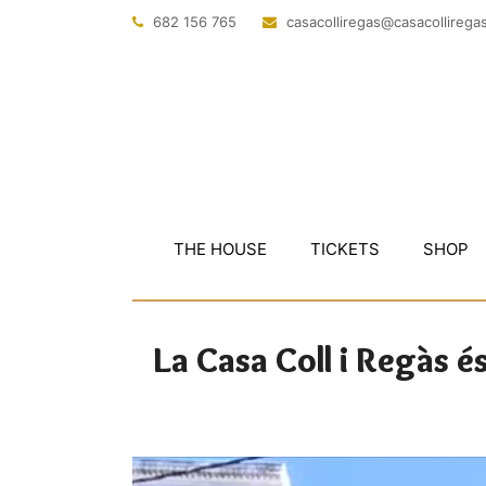
682 156 765
@sagerillocasac
tac.sagerillo
THE HOUSE
TICKETS
SHOP
La Casa Coll i Regàs é