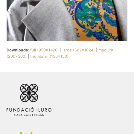
Downloads
:
full (950x1426)
|
large (682x1024)
|
medium
(200x300)
|
thumbnail (150x150)