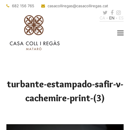
682 156 765
casacolliregas
@casacolliregas.cat
Twitter
Faceb
Ins
CA
EN
ES
turbante-estampado-safir-v-
cachemire-print-(3)