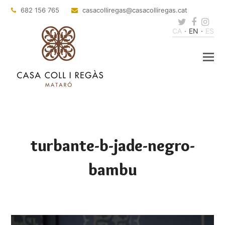
682 156 765
casacolliregas
@casacolliregas.cat
Twitter
Faceb
Ins
CA
EN
ES
turbante-b-jade-negro-
bambu