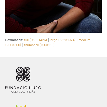
Downloads
:
full (950x1426)
|
large (682x1024)
|
medium
(200x300)
|
thumbnail (150x150)