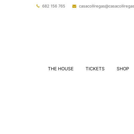
682 156 765
@sagerillocasac
tac.sagerillo
THE HOUSE
TICKETS
SHOP