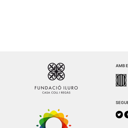
AMB E
SEGU
Twi