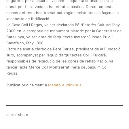
seguretat per a usuaris i vianants i aquesta setmana ja s’ha
donat per finalitzada i s’ha retirat la bastida. Durant aquests
mesos d’obres s’han tractat patologies existents a la façana i a
la coberta de l’edificació.
La Casa Coll i Regàs, va ser declarada Bé d’interès Cultural l’any
2000 en la categoria de monument històric per la Generalitat de
Catalunya, va ser obra de l’arquitecte mataroní Josep Puig i
Cadafalch, l’any 1898.
L’acte ha anat a càrrec de Pere Carles, president de la Fundació
Iluro, acompanyat per l’equip d’arquitectes Coll i Fulcarà,
responsables de l’execució de les obres de rehabilitació. va
tancar l’acte Mercè Coll Montserrat, neta deJoaquim Coll i
Regàs.
Publicat originalment a
Mataró Audiovisual
social-share