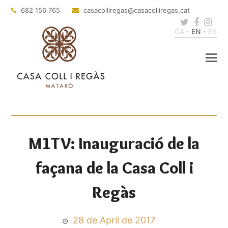
682 156 765
casacolliregas
@casacolliregas.cat
Twitter
Faceb
Ins
CA
EN
ES
M1TV: Inauguració de la
façana de la Casa Coll i
Regàs
28 de April de 2017