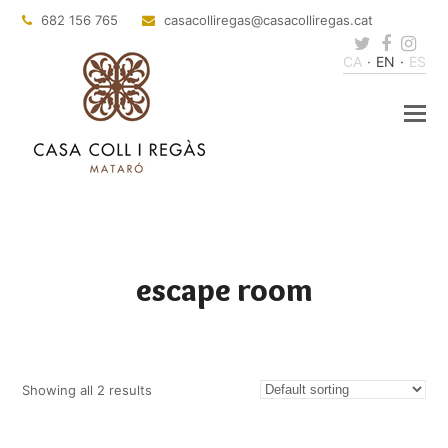
682 156 765
casacolliregas
@casacolliregas.cat
Twitter
Faceb
Ins
CA
EN
ES
escape room
Showing all 2 results