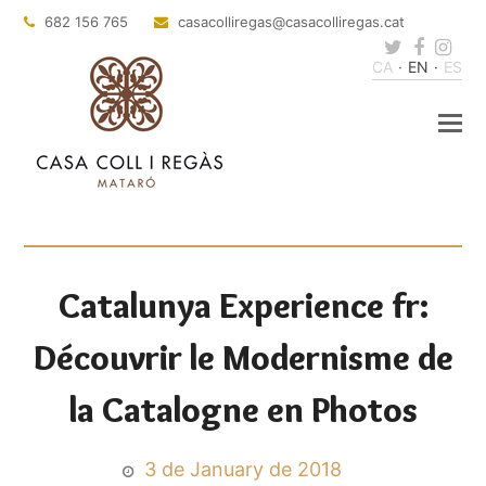
682 156 765
casacolliregas
@casacolliregas.cat
Twitter
Faceb
Ins
CA
EN
ES
Catalunya Experience fr:
Découvrir le Modernisme de
la Catalogne en Photos
3 de January de 2018