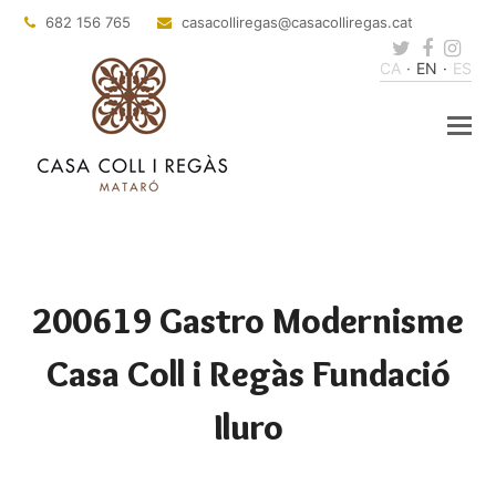
682 156 765
casacolliregas
@casacolliregas.cat
Twitter
Faceb
Ins
CA
EN
ES
200619 Gastro Modernisme
Casa Coll i Regàs Fundació
Iluro