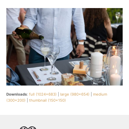
Downloads
:
full (1024x683)
|
large (980x654)
|
medium
(300x200)
|
thumbnail (150x150)