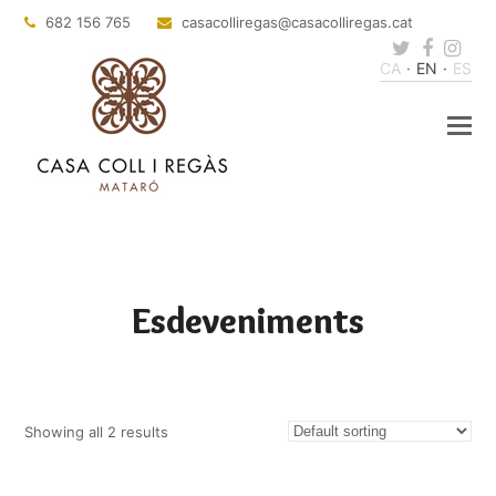
682 156 765
casacolliregas
@casacolliregas.cat
Twitter
Faceb
Ins
CA
EN
ES
Esdeveniments
Showing all 2 results